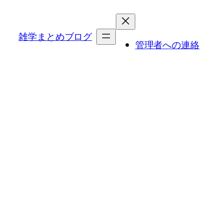
内
容
を
雑学まとめブログ
管理者への連絡
ス
キ
ッ
プ