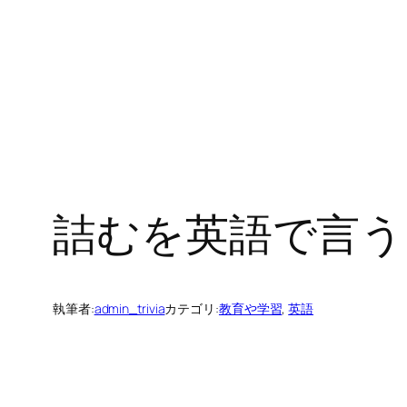
詰むを英語で言う
執筆者:
admin_trivia
カテゴリ:
教育や学習
, 
英語