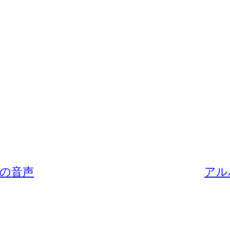
の音声
アル