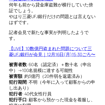
何年も前から貸金庫盗難が横行していた傍
証でしょう。
やはり三菱UFJ銀行だけの問題とは言えない
はずです。
記者会見で新たな事実が判明したようで
す。
【LIVE】10数億円盗まれた問題について三
菱UFJ銀行が会見｜12月16日(月)15:30ごろ〜
被害者数
: 60名（認定済）＋数十名（申出
中）→100名規模に達する可能性
被害額
: 約3億円（20件弱を返還済み）
犯行期間
: 不明（今年に入って顧客からの申
し出あり）
犯行者
: 40代女性行員
犯行手口
: 顧客から預かった現金を着服し、