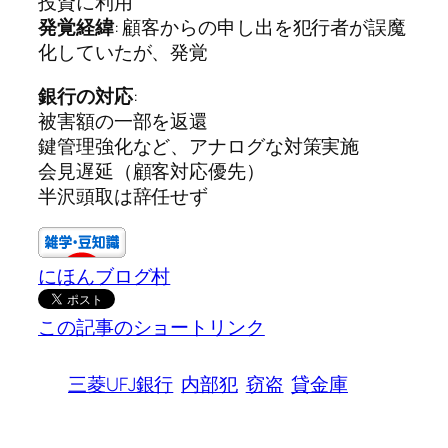
投資に利用
発覚経緯
: 顧客からの申し出を犯行者が誤魔
化していたが、発覚
銀行の対応
:
被害額の一部を返還
鍵管理強化など、アナログな対策実施
会見遅延（顧客対応優先）
半沢頭取は辞任せず
にほんブログ村
この記事のショートリンク
三菱UFJ銀行
内部犯
窃盗
貸金庫